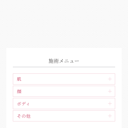
施術メニュー
肌
シミ・そばかす
顔
しわ・たるみ・ひきしめ
目元・二重
ボディ
肝斑
小顔・リフトアップ
ダイエット・セルライト
その他
アンチエイジング
あご
わきが・多汗
ニキビ・ニキビ跡
ピアス