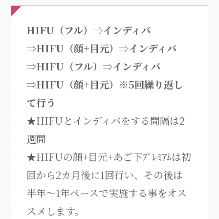
HIFU
（フル）
⇒
インディバ
⇒
HIFU
（顔
+
目元）
⇒
インディバ
⇒
HIFU
（フル）
⇒
インディバ
⇒
HIFU
（顔
+
目元）※5回繰り返し
て行う
★HIFUとインディバをする間隔は2
週間
★HIFUの顔+目元+あご下ﾌﾟﾚﾐｱﾑは初
回から2カ月後に1回行い、その後は
半年～1年ペースで実施する事をオス
スメします。