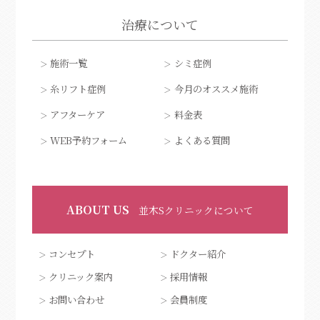
額・こめかみ
脱毛・ムダ毛
毛穴・黒ずみ・角質
タトゥー・傷跡
治療について
口もと・唇
くま・くすみ
薄毛
施術一覧
シミ症例
美白・ハリ・ツヤ
ほくろ・いぼ取り
糸リフト症例
今月のオススメ施術
アフターケア
料金表
WEB予約フォーム
よくある質問
ABOUT US
並木Sクリニックについて
コンセプト
ドクター紹介
クリニック案内
採用情報
お問い合わせ
会員制度